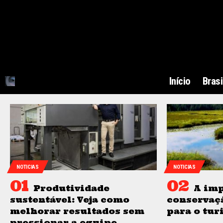
Início
Brasi
NOTICIAS
NOTICIAS
Produtividade
A imp
sustentável: Veja como
conservaç
melhorar resultados sem
para o tur
pressionar a equipe