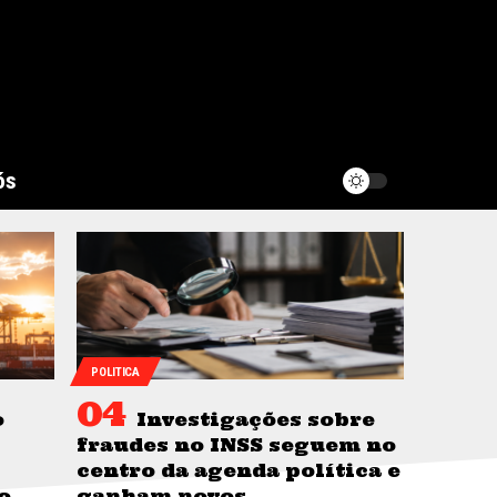
ós
POLITICA
o
Investigações sobre
fraudes no INSS seguem no
centro da agenda política e
o
ganham novos