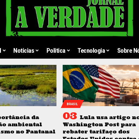
l
Noticias
Politica
Tecnologia
Sobre N
BRASIL
ortância da
Lula usa artigo n
ão ambiental
Washington Post para
ismo no Pantanal
rebater tarifaço dos
Estados Unidos contra 