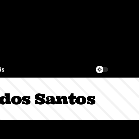
ós
 dos Santos