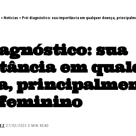
>
Noticias
>
Pré-diagnóstico: sua importância em qualquer doença, principalm
agnóstico: sua
tância em qual
a, principalme
 feminino
EZ
27/02/2023
3 MIN READ