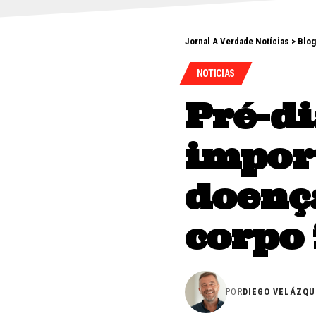
Jornal A Verdade Notícias
>
Blog
NOTICIAS
Pré-di
impor
doenç
corpo
POR
DIEGO VELÁZQU