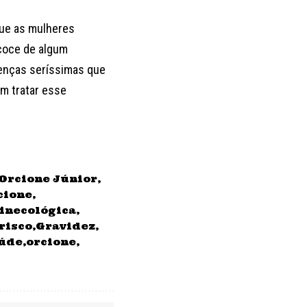
que as mulheres
coce de algum
oenças seríssimas que
m tratar esse
 Orcione Júnior
cione
ginecológica
risco
Gravidez
aúde
orcione