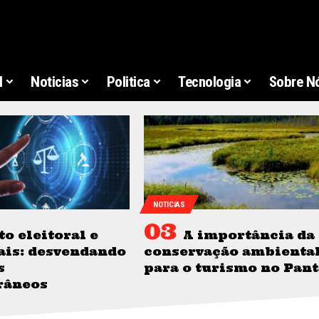
l
Noticias
Politica
Tecnologia
Sobre N
NOTICIAS
to eleitoral e
A importância da
ais: desvendando
conservação ambienta
s
para o turismo no Pan
râneos