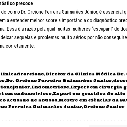
nóstico precoce
rdo com o Dr. Orcione Ferreira Guimarães Júnior, é essencial 
m a entender melhor sobre a importância do diagnóstico pre
ma. Essa é a razão pela qual muitas mulheres “escapam” de d
deixar sequelas e problemas muito sérios por não conseguire
ma corretamente.
clinicadrorcione
Diretor da Clinica Médica Dr.
or
Dr. Orcione Ferreira Guimarães Junior
dror
cionejunior
Endometriose
Expert em cirurgia 
rt em endometriose
Expert em gravidez de alto 
co acusado de abusos
Mestre em ciências da S
one Ferreira Guimarães Junior
Orcione Junior