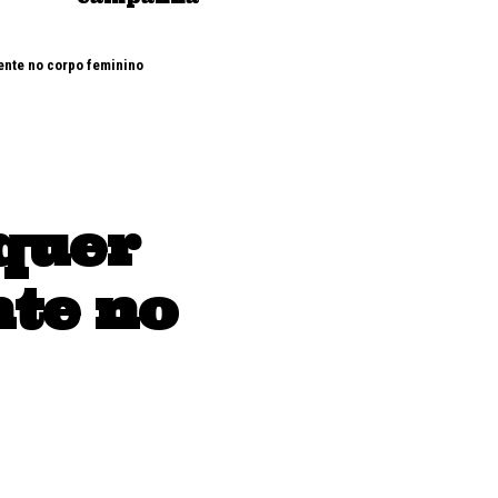
ente no corpo feminino
quer
nte no