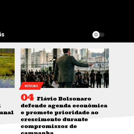
ós
NOTICIAS
Flávio Bolsonaro
l
defende agenda econômica
tanal
e promete prioridade ao
crescimento durante
compromissos de
campanha