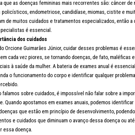
ta que as doenças femininas mais recorrentes são: câncer de
 policísticos, endometriose, candidíase, miomas, cistite e mui
am de muitos cuidados e tratamentos especializados, então a
pecialistas é essencial.
rtância dos cuidados
o Orcione Guimarães Júnior, cuidar desses problemas é essen
nem cada vez piores, se tornando doenças, de fato, maléficas 
iciais à saúde da mulher. A bateria de exames anual é essencia
nda o funcionamento do corpo e identificar qualquer problema
ercebido.
 falamos sobre cuidados, é impossível não falar sobre a impor
e. Quando apostamos em exames anuais, podemos identificar
, doenças que estão em princípio de desenvolvimento, podendo
entos e cuidados que diminuam o avanço dessa doença ou a
ar essa doença.