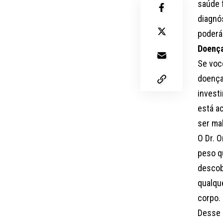
saúde 
diagnós
poderá
Doença
Se voc
doença
invest
está a
ser ma
O Dr. 
peso q
descob
qualqu
corpo.
Desse 