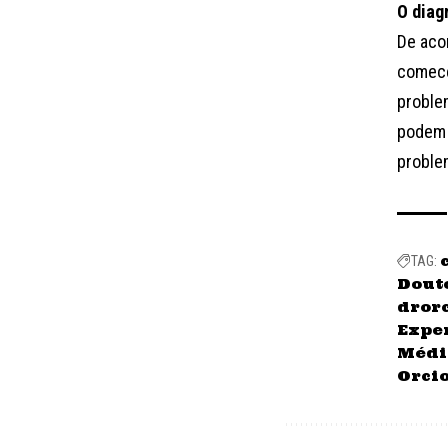
O diag
De aco
comece
proble
podem 
proble
TAG:
Dout
dror
Expe
Médi
Orci