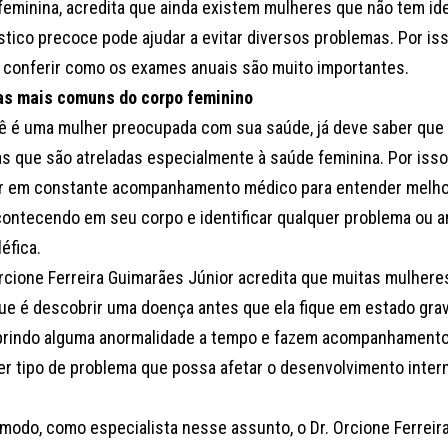
feminina, acredita que ainda existem mulheres que não tem i
tico precoce pode ajudar a evitar diversos problemas. Por iss
 conferir como os exames anuais são muito importantes.
s mais comuns do corpo feminino
ê é uma mulher preocupada com sua saúde, já deve saber que
s que são atreladas especialmente à saúde feminina. Por isso
ir em constante acompanhamento médico para entender melho
contecendo em seu corpo e identificar qualquer problema ou 
léfica.
Orcione Ferreira Guimarães Júnior acredita que muitas mulher
ue é descobrir uma doença antes que ela fique em estado grav
rindo alguma anormalidade a tempo e fazem acompanhamento a
er tipo de problema que possa afetar o desenvolvimento inter
modo, como especialista nesse assunto, o Dr. Orcione Ferreir