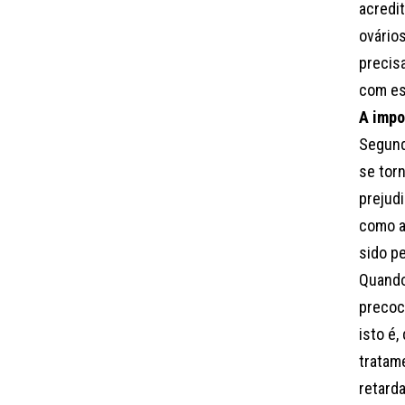
acredi
ovários
precis
com es
A impo
Segund
se tor
prejud
como a
sido p
Quando
precoc
isto é
tratam
retard