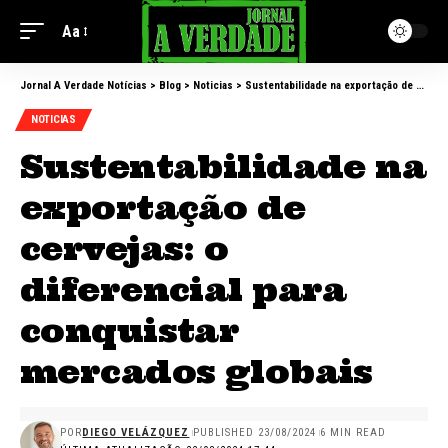
Aa
Jornal A Verdade Notícias
>
Blog
>
Noticias
>
Sustentabilidade na exportação de cervejas: o diferencial para conquistar mercados globais
NOTICIAS
Sustentabilidade na
exportação de
cervejas: o
diferencial para
conquistar
mercados globais
POR
DIEGO VELÁZQUEZ
PUBLISHED 23/08/2024
6 MIN READ