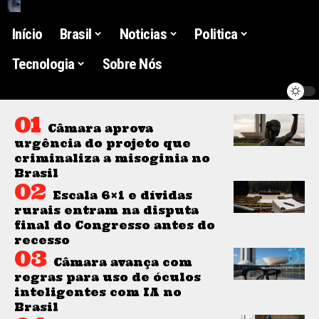
Início
Brasil
Noticias
Politica
Tecnologia
Sobre Nós
Câmara aprova
urgência do projeto que
criminaliza a misoginia no
Brasil
Escala 6×1 e dívidas
rurais entram na disputa
final do Congresso antes do
recesso
Câmara avança com
regras para uso de óculos
inteligentes com IA no
Brasil