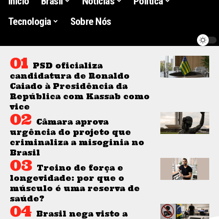
Início
Brasil
Noticias
Politica
Tecnologia
Sobre Nós
PSD oficializa
candidatura de Ronaldo
Caiado à Presidência da
República com Kassab como
vice
Câmara aprova
urgência do projeto que
criminaliza a misoginia no
Brasil
Treino de força e
longevidade: por que o
músculo é uma reserva de
saúde?
Brasil nega visto a