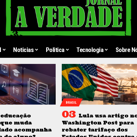
l
Noticias
Politica
Tecnologia
Sobre N
BRASIL
 educação
Lula usa artigo n
o que muda
Washington Post para
dado acompanha
rebater tarifaço dos
ia do aluno?
Estados Unidos contra 