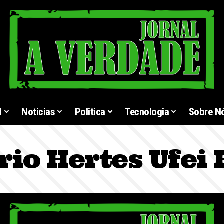
l
Noticias
Politica
Tecnologia
Sobre N
io Hertes Ufei