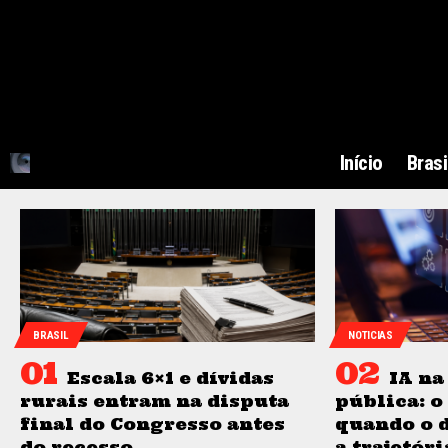
Início
Brasi
BRASIL
NOTICIAS
Escala 6×1 e dívidas
IA na
rurais entram na disputa
pública: 
final do Congresso antes
quando o 
do recesso
a trajetór