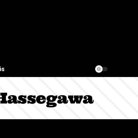
ós
 Hassegawa