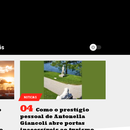
ós
NOTICIAS
o
Como o prestígio
pessoal de Antonella
Giancoli abre portas
o
inacessíveis ao turismo