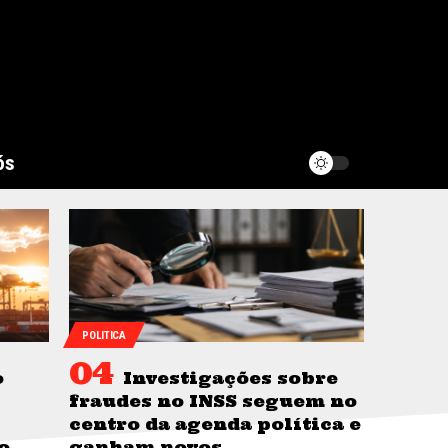
ós
POLITICA
o
Investigações sobre
fraudes no INSS seguem no
centro da agenda política e
o
ganham novos