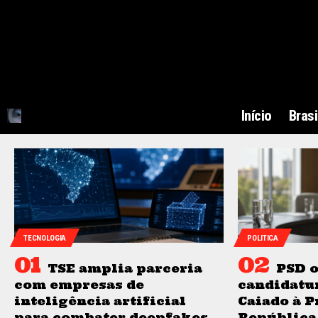
Início
Brasi
TECNOLOGIA
POLITICA
TSE amplia parceria
PSD o
com empresas de
candidatu
inteligência artificial
Caiado à P
para combater deepfakes
República