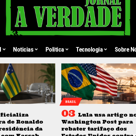
l
Noticias
Politica
Tecnologia
Sobre N
BRASIL
ficializa
Lula usa artigo n
ra de Ronaldo
Washington Post para
residência da
rebater tarifaço dos
 com Kassab
Estados Unidos contra 