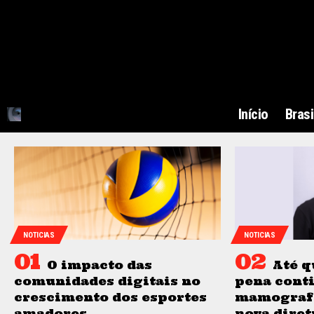
Início
Brasi
NOTICIAS
NOTICIAS
O impacto das
Até q
comunidades digitais no
pena cont
crescimento dos esportes
mamografi
amadores
nova diret