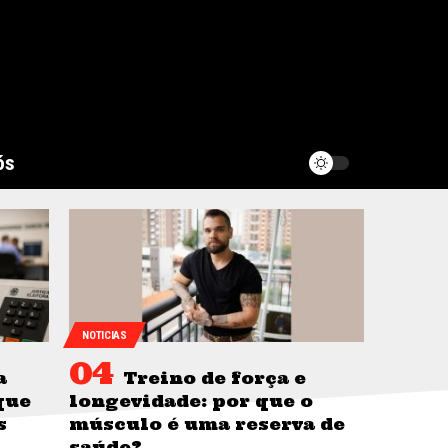
ós
NOTICIAS
a
Treino de força e
que
longevidade: por que o
s
músculo é uma reserva de
saúde?