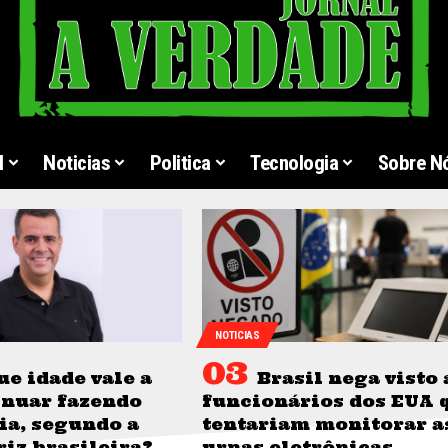
l
Noticias
Politica
Tecnologia
Sobre N
NOTICIAS
ue idade vale a
Brasil nega visto 
inuar fazendo
funcionários dos EUA 
a, segundo a
tentariam monitorar a
riz brasileira?
urnas eletrônicas