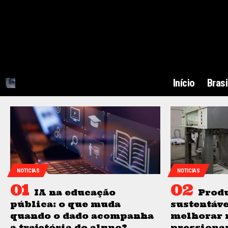
Início
Brasi
NOTICIAS
NOTICIAS
IA na educação
Produ
pública: o que muda
sustentáve
quando o dado acompanha
melhorar 
a trajetória do aluno?
pressiona