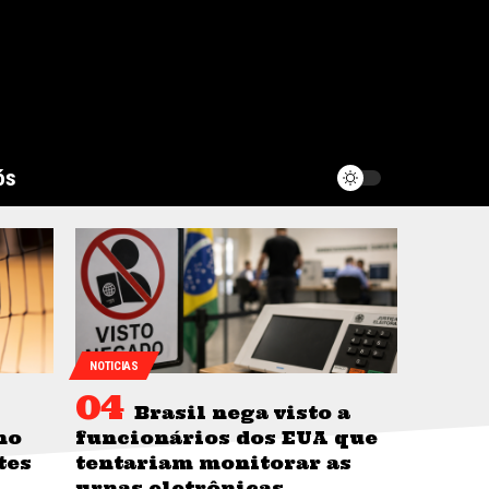
ós
NOTICIAS
Brasil nega visto a
no
funcionários dos EUA que
tes
tentariam monitorar as
urnas eletrônicas