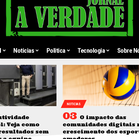
l
Noticias
Politica
Tecnologia
Sobre N
NOTICIAS
tividade
O impacto das
l: Veja como
comunidades digitais 
resultados sem
crescimento dos espor
r a equipe
amadores