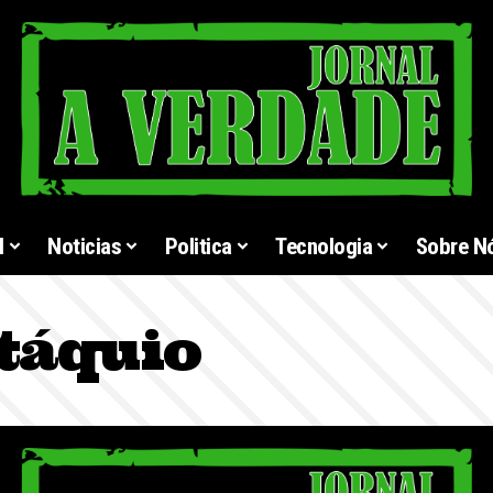
l
Noticias
Politica
Tecnologia
Sobre N
táquio