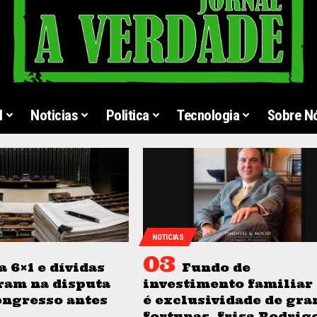
l
Noticias
Politica
Tecnologia
Sobre N
NOTICIAS
a 6×1 e dívidas
Fundo de
ram na disputa
investimento familiar
ongresso antes
é exclusividade de gra
fortunas, frisa Rodrig