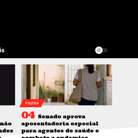
ós
POLITICA
Senado aprova
 não
aposentadoria especial
ndes
para agentes de saúde e
o
combate a endemias