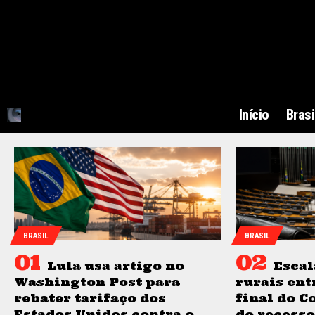
Início
Brasi
BRASIL
BRASIL
Lula usa artigo no
Escal
Washington Post para
rurais ent
rebater tarifaço dos
final do C
Estados Unidos contra o
do recesso