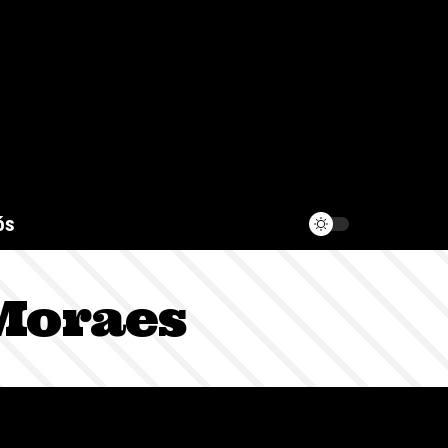
ós
Moraes