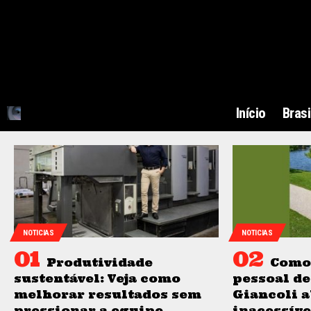
Início
Brasi
NOTICIAS
NOTICIAS
Produtividade
Como 
sustentável: Veja como
pessoal de
melhorar resultados sem
Giancoli a
pressionar a equipe
inacessíve