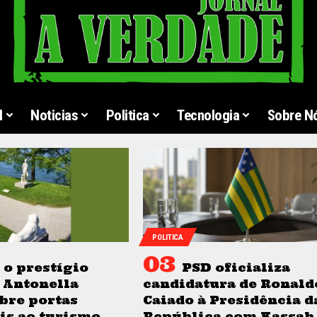
l
Noticias
Politica
Tecnologia
Sobre N
POLITICA
o prestígio
PSD oficializa
 Antonella
candidatura de Ronald
bre portas
Caiado à Presidência d
is ao turismo
República com Kassab