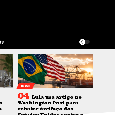
ós
BRASIL
Lula usa artigo no
o
Washington Post para
a
rebater tarifaço dos
Estados Unidos contra o