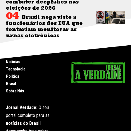
combater deepfakes nas
eleições de 2026
Brasil nega visto a
funcionários dos EUA que
tentariam monitorar as
urnas eletrônicas
INICIO
Noticias
Tecnologia
Politica
Brasil
Sobre Nós
Jornal Verdade:
O seu
portal completo para as
notícias do Brasil
.