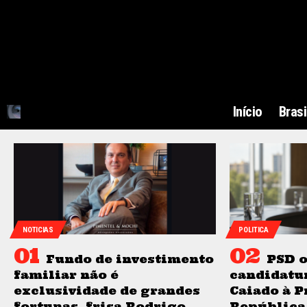
Início
Brasi
NOTICIAS
POLITICA
Fundo de investimento
PSD o
familiar não é
candidatu
exclusividade de grandes
Caiado à P
fortunas, frisa Rodrigo
República