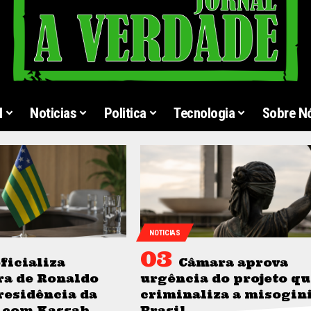
l
Noticias
Politica
Tecnologia
Sobre N
NOTICIAS
ficializa
Câmara aprova
ra de Ronaldo
urgência do projeto qu
residência da
criminaliza a misogin
 com Kassab
Brasil