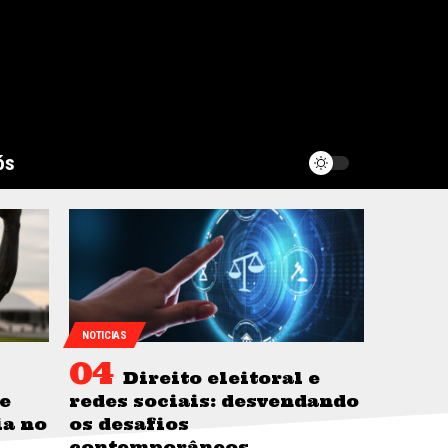
ós
NOTICIAS
Direito eleitoral e
e
redes sociais: desvendando
ia no
os desafios
contemporâneos