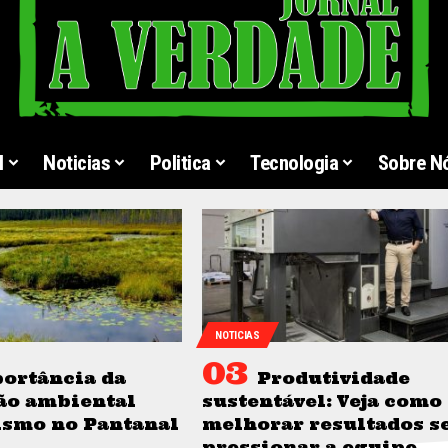
l
Noticias
Politica
Tecnologia
Sobre N
NOTICIAS
ortância da
Produtividade
ão ambiental
sustentável: Veja como
ismo no Pantanal
melhorar resultados 
pressionar a equipe