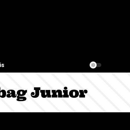
ós
bag Junior