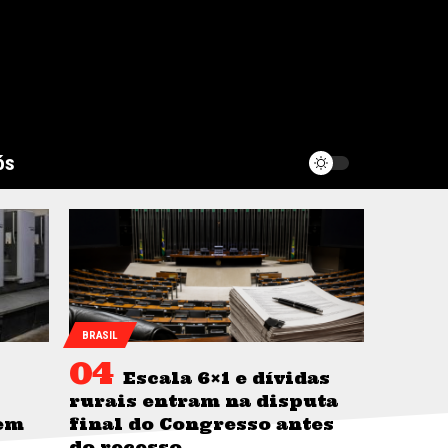
ós
BRASIL
Escala 6×1 e dívidas
rurais entram na disputa
sem
final do Congresso antes
do recesso