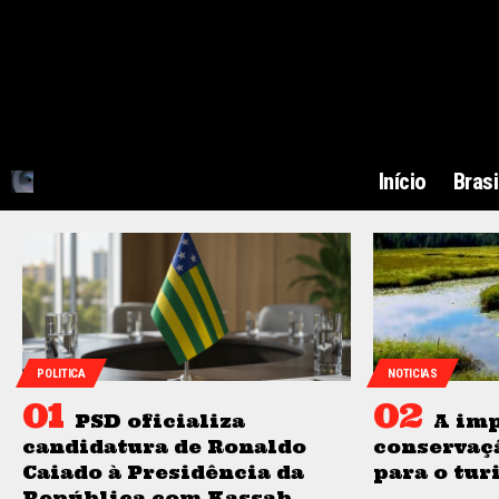
Início
Brasi
POLITICA
NOTICIAS
PSD oficializa
A imp
candidatura de Ronaldo
conservaç
Caiado à Presidência da
para o tur
República com Kassab