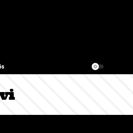
ós
vi