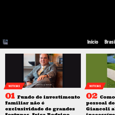
Início
Brasi
NOTICIAS
NOTICIAS
Fundo de investimento
Como 
familiar não é
pessoal de
exclusividade de grandes
Giancoli a
fortunas, frisa Rodrigo
inacessíve