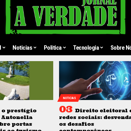
l
Noticias
Politica
Tecnologia
Sobre N
NOTICIAS
o prestígio
Direito eleitoral 
 Antonella
redes sociais: desvend
bre portas
os desafios
is ao turismo
contemporâneos