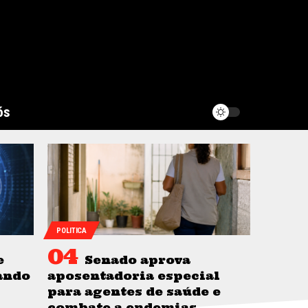
ós
POLITICA
e
Senado aprova
ando
aposentadoria especial
para agentes de saúde e
combate a endemias