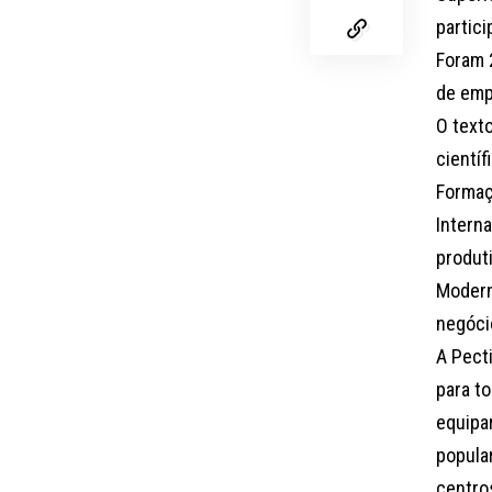
partic
Foram 
de emp
O text
cientí
Formaç
Intern
produt
Modern
negóci
A Pect
para to
equipa
popula
centros