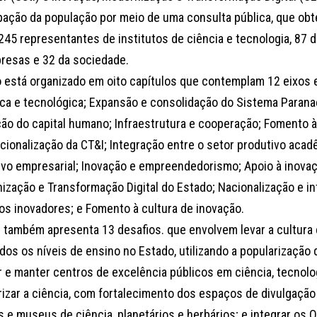
ipação da população por meio de uma consulta pública, que obt
245 representantes de institutos de ciência e tecnologia, 87 
resas e 32 da sociedade.
o está organizado em oito capítulos que contemplam 12 eixos 
fica e tecnológica; Expansão e consolidação do Sistema Paran
ão do capital humano; Infraestrutura e cooperação; Fomento à
acionalização da CT&I; Integração entre o setor produtivo acad
ivo empresarial; Inovação e empreendedorismo; Apoio à inova
ização e Transformação Digital do Estado; Nacionalização e in
os inovadores; e Fomento à cultura de inovação.
i também apresenta 13 desafios. que envolvem levar a cultur
dos os níveis de ensino no Estado, utilizando a popularização d
r e manter centros de excelência públicos em ciência, tecnolo
rizar a ciência, com fortalecimento dos espaços de divulgação 
 e museus de ciência, planetários e herbários; e integrar os 