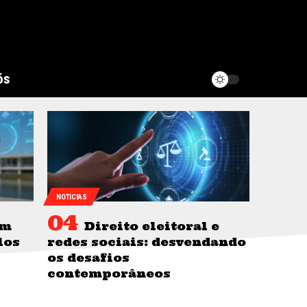
ós
NOTICIAS
om
Direito eleitoral e
los
redes sociais: desvendando
os desafios
contemporâneos