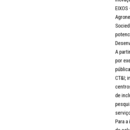
EIXOS –
Agrone
Socied
potenc
Desenv
A part
por ex
públic
CT&I; i
centro
de incl
pesqui
serviç
Para a