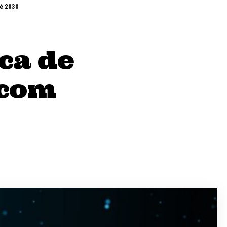
té 2030
ca de
 com