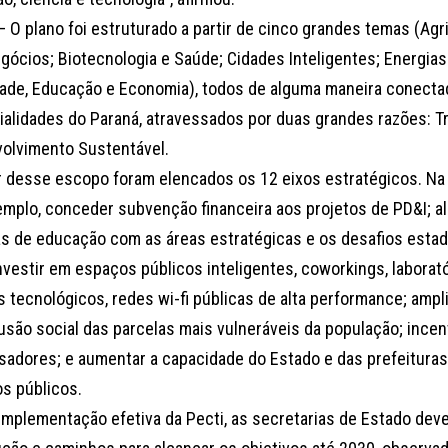
 O plano foi estruturado a partir de cinco grandes temas (Agri
gócios; Biotecnologia e Saúde; Cidades Inteligentes; Energias
ade, Educação e Economia), todos de alguma maneira conecta
ialidades do Paraná, atravessados por duas grandes razões: T
olvimento Sustentável.
ir desse escopo foram elencados os 12 eixos estratégicos. Na 
emplo, conceder subvenção financeira aos projetos de PD&I; ali
as de educação com as áreas estratégicas e os desafios estad
nvestir em espaços públicos inteligentes, coworkings, laborat
s tecnológicos, redes wi-fi públicas de alta performance; ampl
usão social das parcelas mais vulneráveis da população; incen
sadores; e aumentar a capacidade do Estado e das prefeituras p
os públicos.
 implementação efetiva da Pecti, as secretarias de Estado deve