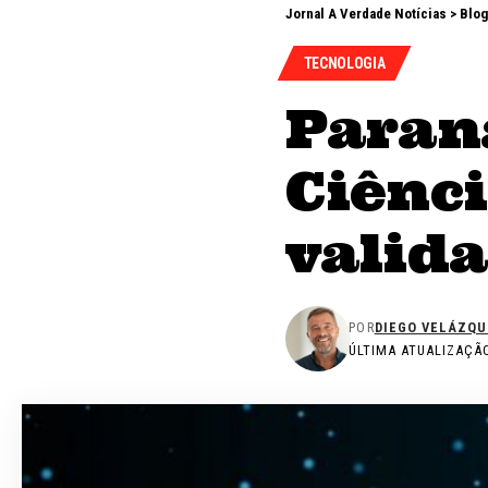
Jornal A Verdade Notícias
>
Blog
TECNOLOGIA
Paraná
Ciênc
valida
POR
DIEGO VELÁZQU
ÚLTIMA ATUALIZAÇÃO