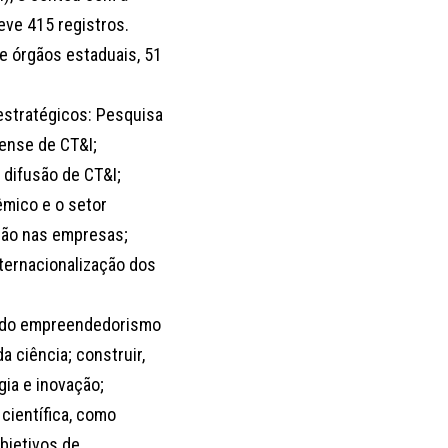
eve 415 registros.
de órgãos estaduais, 51
estratégicos: Pesquisa
aense de CT&I;
 difusão de CT&I;
êmico e o setor
ção nas empresas;
ternacionalização dos
a do empreendedorismo
a ciência; construir,
gia e inovação;
científica, como
Objetivos de