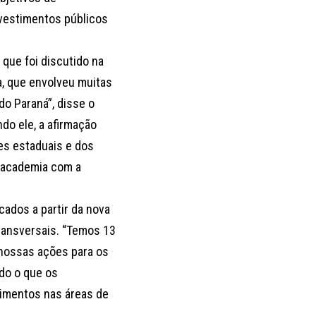
nvestimentos públicos
 que foi discutido na
a, que envolveu muitas
 do Paraná”, disse o
do ele, a afirmação
es estaduais e dos
a academia com a
cados a partir da nova
 transversais. “Temos 13
 nossas ações para os
do o que os
imentos nas áreas de