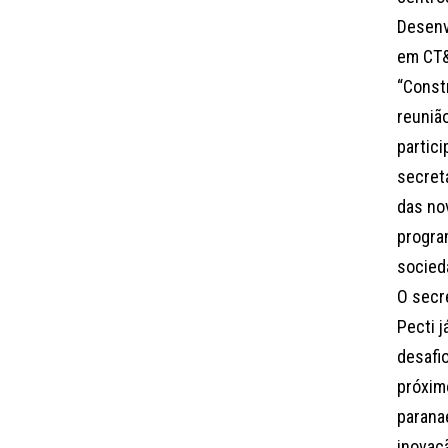
Desenv
em CT&
“Const
reuniã
partici
secretá
das no
progra
socied
O secre
Pecti j
desafi
próxim
parana
inovaçã