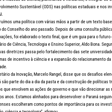
olvimento Sustentável (ODS) nas políticas estaduais e nos i
I.
ruímos uma política com várias mãos a partir de um texto base
o do Conselho do ano passado. Depois de uma consulta públic
pações, foi elaborado o texto final, que é um guia para o futuro
rio de Ciência, Tecnologia e Ensino Superior, Aldo Bona. Segun
vas diretrizes passa pelo fortalecimento das sete universidad
mas de incentivo à ciência e a expansão do relacionamento d
ade.
tário da Inovação, Marcelo Rangel, disse que os desafios elen
á são parte do dia a dia da pasta e da construção de políticas
os que envolvem as ações de governo e que vão direcionar as
os anos. Estamos alinhados para desenvolver o Paraná seguin
enses escolheram como pontos de importância para os invest
o, ciência e tecnologia”, afirmou.