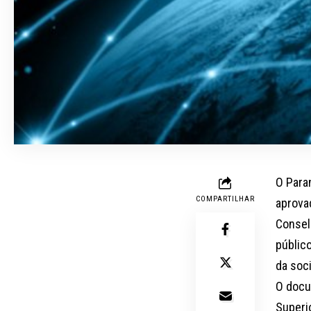
O Para
COMPARTILHAR
aprova
Consel
públic
da soc
O docu
Superi