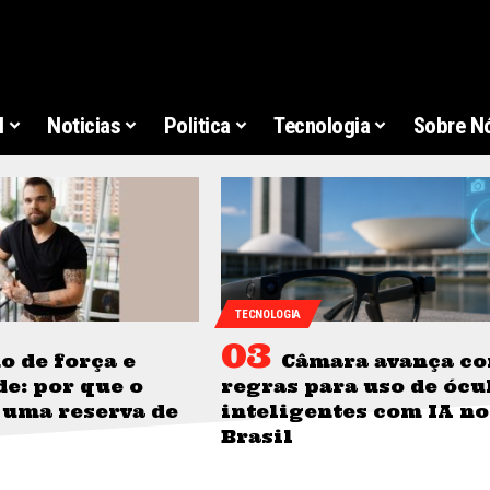
l
Noticias
Politica
Tecnologia
Sobre N
TECNOLOGIA
o de força e
Câmara avança c
e: por que o
regras para uso de ócu
 uma reserva de
inteligentes com IA no
Brasil