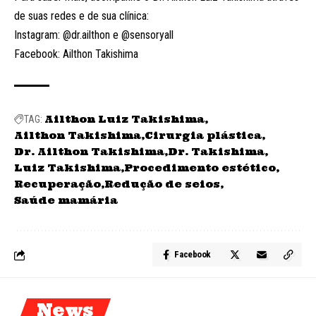
de suas redes e de sua clínica:
Instagram:
@dr.ailthon
e
@sensoryall
Facebook: Ailthon Takishima
Ailthon Luiz Takishima
TAG:
Ailthon Takishima
Cirurgia plástica
Dr. Ailthon Takishima
Dr. Takishima
Luiz Takishima
Procedimento estético
Recuperação
Redução de seios
Saúde mamária
Facebook
News