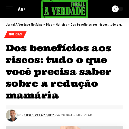
Aa
Jornal A Verdade Notícias
>
Blog
>
Noticias
>
Dos benefícios aos riscos: tudo o que você precisa saber sobre a redução mamária
NOTICIAS
Dos benefícios aos
riscos: tudo o que
você precisa saber
sobre a redução
mamária
POR
DIEGO VELÁZQUEZ
04/09/2024
5 MIN READ