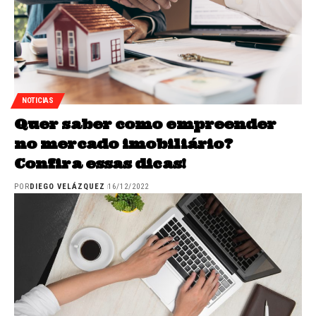
NOTICIAS
Quer saber como empreender
no mercado imobiliário?
Confira essas dicas!
POR
DIEGO VELÁZQUEZ
16/12/2022