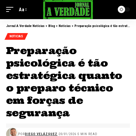
Aa
Jornal A Verdade Notícias
>
Blog
>
Noticias
>
Preparação psicológica é tão estratégica quanto o preparo técnico em forças de segurança
NOTICIAS
Preparação
psicológica é tão
estratégica quanto
o preparo técnico
em forças de
segurança
POR
DIEGO VELÁZQUEZ
20/01/2026
5 MIN READ