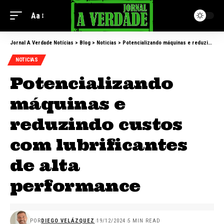
Aa
Jornal A Verdade Notícias
>
Blog
>
Noticias
>
Potencializando máquinas e reduzindo custos com lubrificantes de alta performance
NOTICIAS
Potencializando
máquinas e
reduzindo custos
com lubrificantes
de alta
performance
POR
DIEGO VELÁZQUEZ
19/12/2024
5 MIN READ