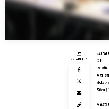
Estraté
COMPARTILHAR
O PL, 
candida
A orie
Bolson
Silva (
A estra