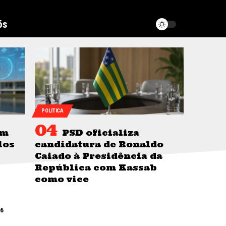
ós
POLITICA
om
PSD oficializa
los
candidatura de Ronaldo
Caiado à Presidência da
República com Kassab
como vice
26