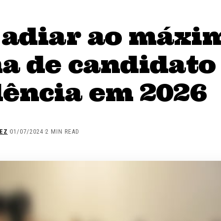
i adiar ao máxi
a de candidato
dência em 2026
EZ
01/07/2024
2 MIN READ