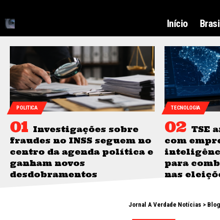
Início
Brasi
POLITICA
TECNOLOGIA
Investigações sobre
TSE a
fraudes no INSS seguem no
com empre
centro da agenda política e
inteligênc
ganham novos
para comb
desdobramentos
nas eleiçõ
Jornal A Verdade Notícias
>
Blog