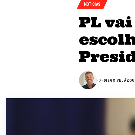
NOTICIAS
PL va
escolh
Presi
POR
DIEGO VELÁZQU