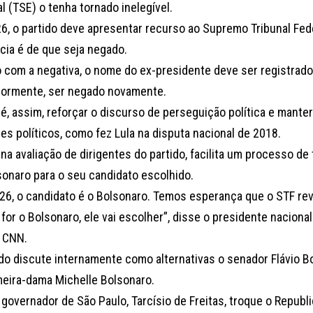
al (TSE) o tenha tornado inelegível.
6, o partido deve apresentar recurso ao Supremo Tribunal Fede
cia é de que seja negado.
com a negativa, o nome do ex-presidente deve ser registrado
iormente, ser negado novamente.
 é, assim, reforçar o discurso de perseguição política e mante
es políticos, como fez Lula na disputa nacional de 2018.
na avaliação de dirigentes do partido, facilita um processo de
sonaro para o seu candidato escolhido.
26, o candidato é o Bolsonaro. Temos esperança que o STF rev
for o Bolsonaro, ele vai escolher”, disse o presidente naciona
à CNN.
ido discute internamente como alternativas o senador Flávio B
meira-dama Michelle Bolsonaro.
 governador de São Paulo, Tarcísio de Freitas, troque o Repub