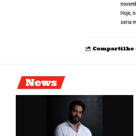
novemb
Hoje, 
seria 
Compartilhe 
News