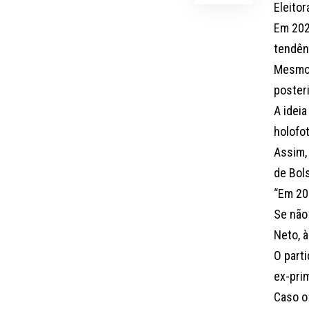
Eleitor
Em 202
tendên
Mesmo 
poster
A ideia
holofot
Assim, 
de Bol
“Em 20
Se não 
Neto, 
O part
ex-pri
Caso o