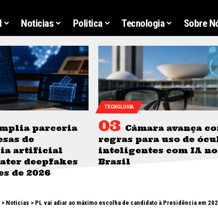
l
Noticias
Politica
Tecnologia
Sobre N
TECNOLOGIA
mplia parceria
Câmara avança c
sas de
regras para uso de ócu
ia artificial
inteligentes com IA no
ater deepfakes
Brasil
es de 2026
>
Noticias
>
PL vai adiar ao máximo escolha de candidato à Presidência em 20