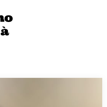
mo
 à