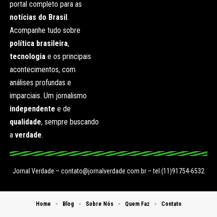
portal completo para as
notícias do Brasil
.
Acompanhe tudo sobre
política brasileira
,
tecnologia
e os principais
acontecimentos, com
análises profundas e
imparciais. Um jornalismo
independente
e de
qualidade
, sempre buscando
a
verdade
.
Jornal Verdade –
contato@jornalverdade.com.br
– tel.(11)91754-6532
Home
Blog
Sobre Nós
Quem Faz
Contato