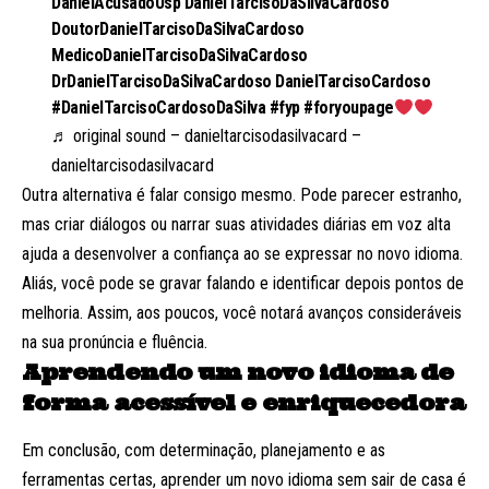
DanielAcusadoUsp DanielTarcisoDaSilvaCardoso
DoutorDanielTarcisoDaSilvaCardoso
MedicoDanielTarcisoDaSilvaCardoso
DrDanielTarcisoDaSilvaCardoso DanielTarcisoCardoso
#DanielTarcisoCardosoDaSilva
#fyp
#foryoupage
♬ original sound – danieltarcisodasilvacard –
danieltarcisodasilvacard
Outra alternativa é falar consigo mesmo. Pode parecer estranho,
mas criar diálogos ou narrar suas atividades diárias em voz alta
ajuda a desenvolver a confiança ao se expressar no novo idioma.
Aliás, você pode se gravar falando e identificar depois pontos de
melhoria. Assim, aos poucos, você notará avanços consideráveis
na sua pronúncia e fluência.
Aprendendo um novo idioma de
forma acessível e enriquecedora
Em conclusão, com determinação, planejamento e as
ferramentas certas, aprender um novo idioma sem sair de casa é